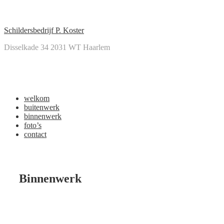
↓
Doorgaan
naar
Schildersbedrijf P. Koster
hoofdinhoud
Disselkade 34 2031 WT Haarlem
Main
Menu
Navigation
welkom
buitenwerk
binnenwerk
foto’s
contact
Binnenwerk